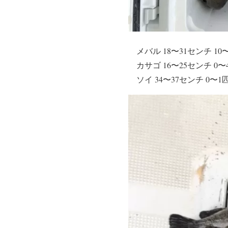
メバル 18〜31センチ 10
カサゴ 16〜25センチ 0〜
ソイ 34〜37センチ 0〜1