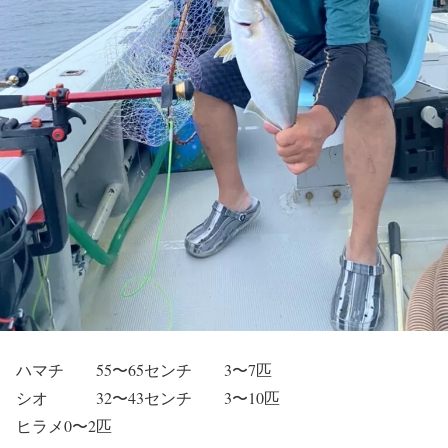
ハマチ 55〜65センチ 3〜7匹
シオ 32〜43センチ 3〜10匹
ヒラメ0〜2匹