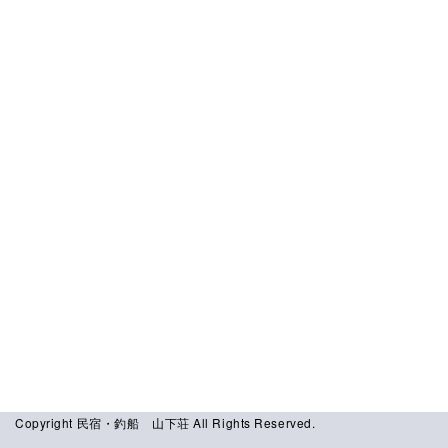
[%comment%]
[%list_end%]
ページトップへ
Copyright 民宿・釣船 山下荘 All Rights Reserved.