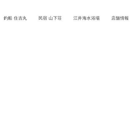
釣船 住吉丸
民宿 山下荘
江井海水浴場
店舗情報
釣果記録
[%list_start%]
[%category%]
[%article_date_notime%]