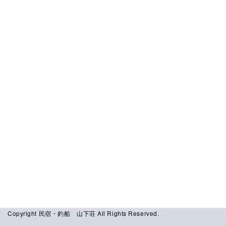
[%comment%]
[%list_end%]
ページトップへ
Copyright 民宿・釣船 山下荘 All Rights Reserved.