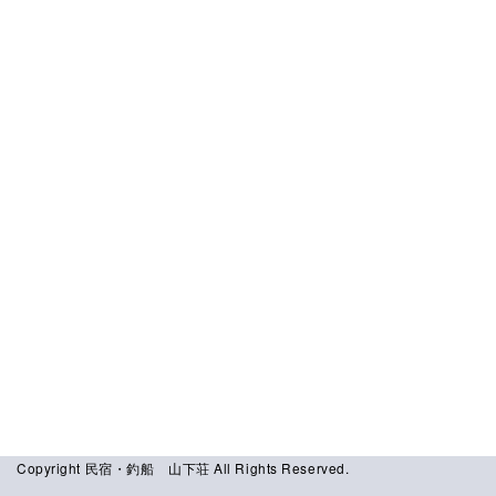
[%comment%]
[%list_end%]
ページトップへ
Copyright 民宿・釣船 山下荘 All Rights Reserved.